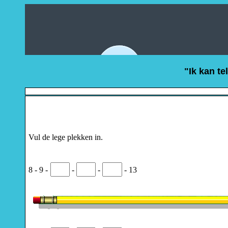
"Ik kan te
Vul de lege plekken in.
8 - 9 -
-
-
- 13