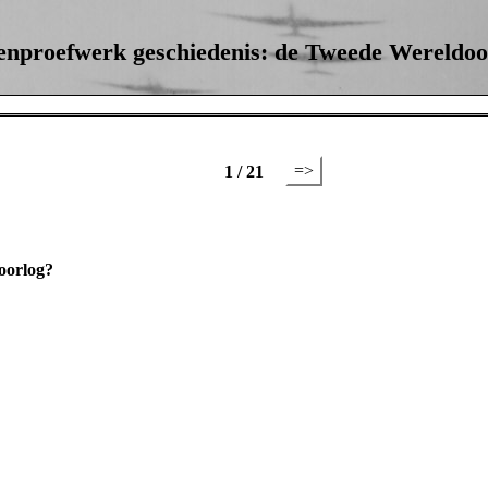
enproefwerk geschiedenis: de Tweede Wereldoo
=>
1 / 21
oorlog?