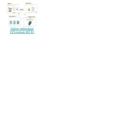
Online oefenpakket
LVS-toetsen M3 E3