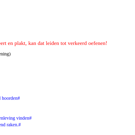
eert en plakt, kan dat leiden tot verkeerd oefenen!
ening)
nd hoorden#
enleving vinden#
end raken.#