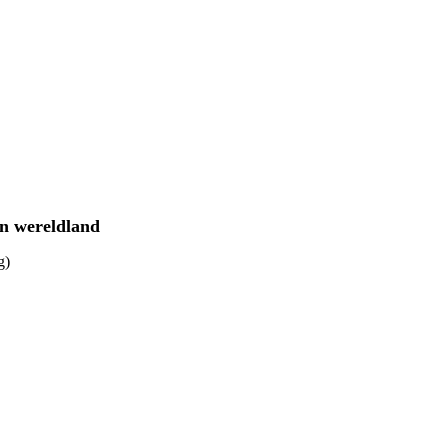
en wereldland
g)