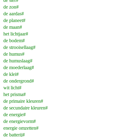
de ster#
de zon#
de aardas#
de planeet#
de maan#
het lichtjaar#
de bodem#
de strooisellaag#
de humus#
de humuslaag#
de moederlaag#
de klei#
de ondergrond#
wit licht#
het prisma#
de primaire kleuren#
de secundaire kleuren#
de energie#
de energievorm#
energie omzetten#
de batterij#