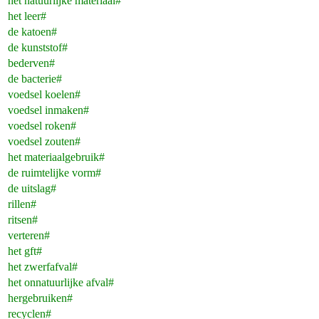
het natuurlijke materiaal#
het leer#
de katoen#
de kunststof#
bederven#
de bacterie#
voedsel koelen#
voedsel inmaken#
voedsel roken#
voedsel zouten#
het materiaalgebruik#
de ruimtelijke vorm#
de uitslag#
rillen#
ritsen#
verteren#
het gft#
het zwerfafval#
het onnatuurlijke afval#
hergebruiken#
recyclen#