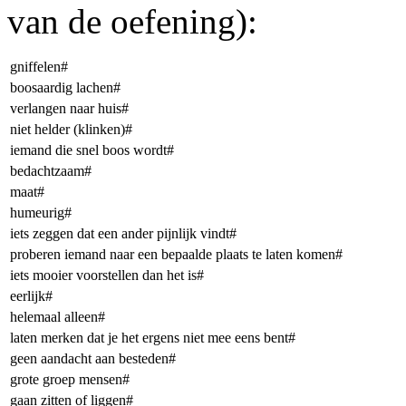
van de oefening):
gniffelen#
boosaardig lachen#
verlangen naar huis#
niet helder (klinken)#
iemand die snel boos wordt#
bedachtzaam#
maat#
humeurig#
iets zeggen dat een ander pijnlijk vindt#
proberen iemand naar een bepaalde plaats te laten komen#
iets mooier voorstellen dan het is#
eerlijk#
helemaal alleen#
laten merken dat je het ergens niet mee eens bent#
geen aandacht aan besteden#
grote groep mensen#
gaan zitten of liggen#