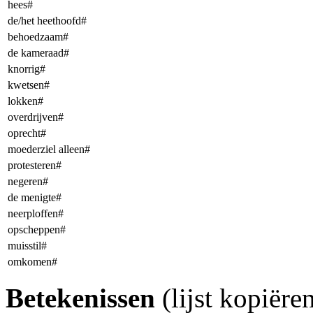
hees#
de/het heethoofd#
behoedzaam#
de kameraad#
knorrig#
kwetsen#
lokken#
overdrijven#
oprecht#
moederziel alleen#
protesteren#
negeren#
de menigte#
neerploffen#
opscheppen#
muisstil#
omkomen#
Betekenissen
(lijst kopiër