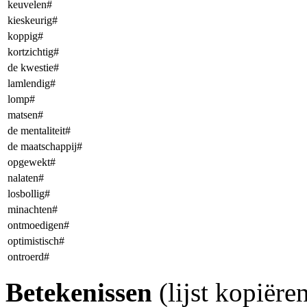
keuvelen#
kieskeurig#
koppig#
kortzichtig#
de kwestie#
lamlendig#
lomp#
matsen#
de mentaliteit#
de maatschappij#
opgewekt#
nalaten#
losbollig#
minachten#
ontmoedigen#
optimistisch#
ontroerd#
Betekenissen
(lijst kopiër