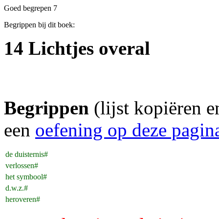
Goed begrepen 7
Begrippen bij dit boek:
14 Lichtjes overal
Begrippen
(lijst kopiëren 
een
oefening op deze pagin
de duisternis#
verlossen#
het symbool#
d.w.z.#
heroveren#