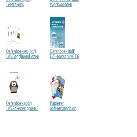
Leestekens
Werkwoorden
Oefenboekjes (pdf)
Oefenboek (pdf)
LVS Begrijpend lezen
LVS- toetsen M6 E6
Oefenboek (pdf)
Papieren
LVS Rekenen groep 6
oefenmaterialen