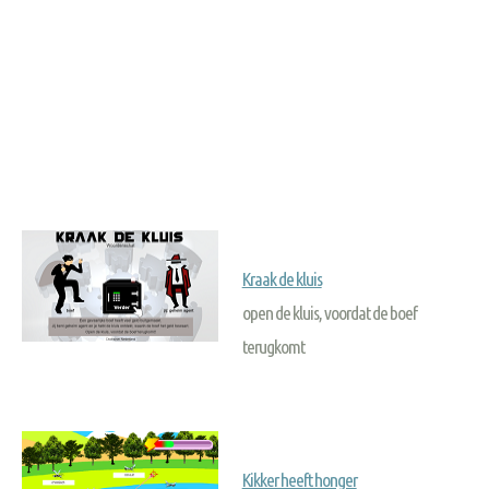
Kraak de kluis
open de kluis, voordat de boef
terugkomt
Kikker heeft honger