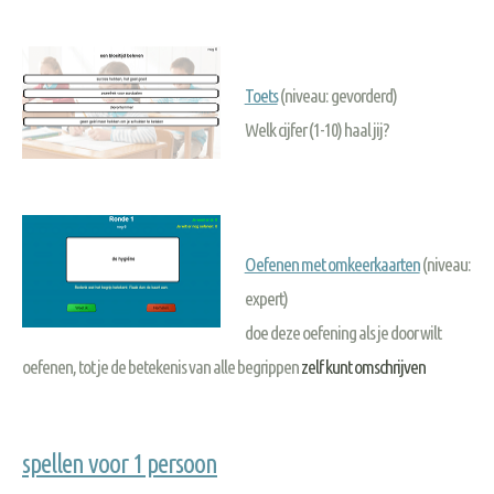
Toets
(niveau: gevorderd)
Welk cijfer (1-10) haal jij?
Oefenen met omkeerkaarten
(niveau:
expert)
doe deze oefening als je door wilt
oefenen, tot je de betekenis van alle begrippen
zelf kunt omschrijven
spellen voor 1 persoon