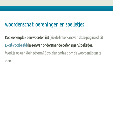
woordenschat: oefeningen en spelletjes
Kopieer en plak een woordenlijst
(zie de linkerkant van deze pagina of dit
Excel-voorbeeld
)
in een van onderstaande oefeningen/spelletjes
.
Werk je op een klein scherm? Scrol dan omlaag om de woordenlijsten te
zien.