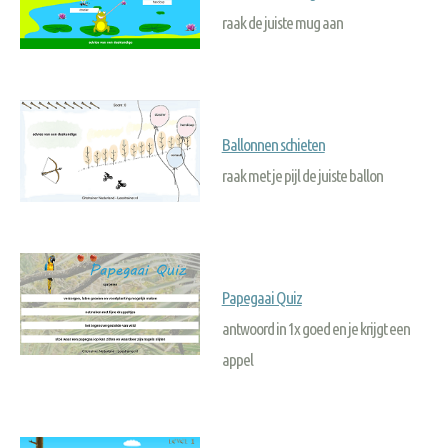
raak de juiste mug aan
Ballonnen schieten
raak met je pijl de juiste ballon
Papegaai Quiz
antwoord in 1x goed en je krijgt een
appel