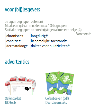
voor (bij)lesgevers
Je eigen begrippen oefenen?
Maak een lijst van min. 4 en max. 100 begrippen.
Sluit alle begrippen en omschrijvingen af met een hekje (#).
Voorbeeld:
advertenties
Oefenpakket
Oefenboeken (pdf)
NIO-toets
Doorstroomtoets