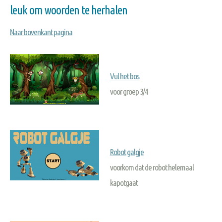
leuk om woorden te herhalen
Naar bovenkant pagina
Vul het bos
voor groep 3/4
Robot galgje
voorkom dat de robot helemaal
kapotgaat