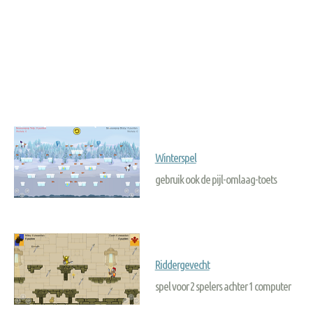
Winterspel
gebruik ook de pijl-omlaag-toets
Riddergevecht
spel voor 2 spelers achter 1 computer