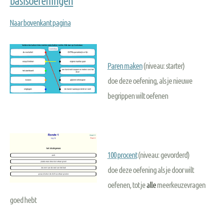
basisoefeningen
Naar bovenkant pagina
Paren maken
(niveau: starter)
doe deze oefening, als je nieuwe
begrippen wilt oefenen
100 procent
(niveau: gevorderd)
doe deze oefening als je door wilt
oefenen, tot je
alle
meerkeuzevragen
goed hebt