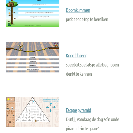
Boomklimmen
probeer de top te bereiken
Koorddanser
speel dit spel als je alle begrippen
denkt te kennen
Escape pyramid
Durf jij vandaag de dag zo'n oude
piramide in te gaan?