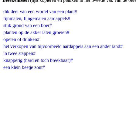
Betekenissen
(lijst kopiëren en plakken in het tweede vak van de oef
dik deel van een wortel van een plant#
fijnmalen, fijngemalen aardappels#
stuk grond van een boer#
planten op de akker laten groeien#
opeten of drinken#
het verkopen van bijvoorbeeld aardappels aan een ander land#
in twee stappen#
knapperig (hard en toch breekbaar)#
een klein beetje zout#