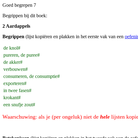
Goed begrepen 7
Begrippen bij dit boek:
2 Aardappels
Begrippen
(lijst kopiëren en plakken in het eerste vak van een
oefeni
de knol#
pureren, de puree#
de akker#
verbouwen#
consumeren, de consumptie#
exporteren#
in twee fasen#
krokant#
een snufje zout#
Waarschuwing: als je (per ongeluk) niet de
hele
lijsten kopi