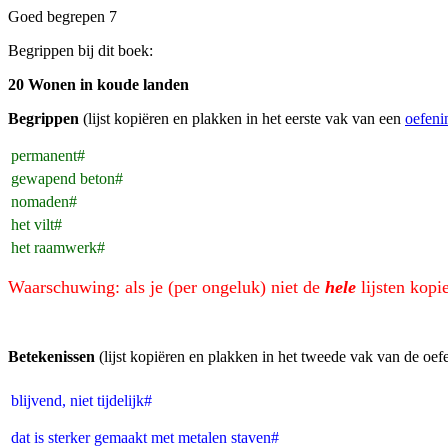
Goed begrepen 7
Begrippen bij dit boek:
20 Wonen in koude landen
Begrippen
(lijst kopiëren en plakken in het eerste vak van een
oefeni
permanent#
gewapend beton#
nomaden#
het vilt#
het raamwerk#
Waarschuwing: als je (per ongeluk) niet de
hele
lijsten kopi
Betekenissen
(lijst kopiëren en plakken in het tweede vak van de oef
blijvend, niet tijdelijk#
dat is sterker gemaakt met metalen staven#