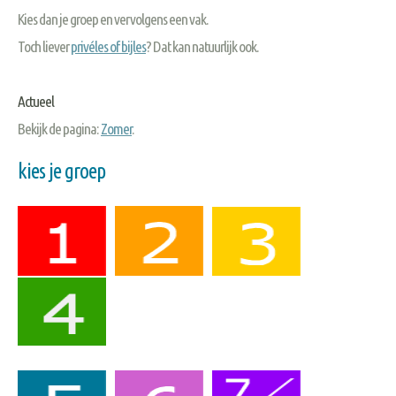
Kies dan je groep en vervolgens een vak.
Toch liever
privéles of bijles
? Dat kan natuurlijk ook.
Actueel
Bekijk de pagina:
Zomer
.
kies je groep