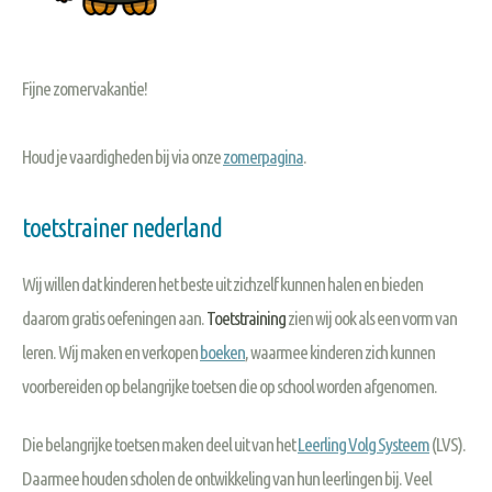
Fijne zomervakantie!
Houd je vaardigheden bij via onze
zomerpagina
.
toetstrainer nederland
Wij willen dat kinderen het beste uit zichzelf kunnen halen en bieden
daarom gratis oefeningen aan.
Toetstraining
zien wij ook als een vorm van
leren. Wij maken en verkopen
boeken
, waarmee kinderen zich kunnen
voorbereiden op belangrijke toetsen die op school worden afgenomen.
Die belangrijke toetsen maken deel uit van het
Leerling Volg Systeem
(LVS).
Daarmee houden scholen de ontwikkeling van hun leerlingen bij. Veel