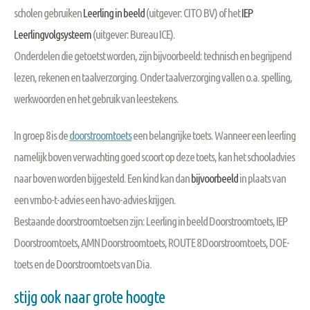
scholen gebruiken
Leerling in beeld
(uitgever: CITO BV) of het
IEP
Leerlingvolgsysteem
(uitgever: Bureau ICE).
Onderdelen die getoetst worden, zijn bijvoorbeeld: technisch en begrijpend
lezen, rekenen en taalverzorging. Onder taalverzorging vallen o.a. spelling,
werkwoorden en het gebruik van leestekens.
In groep 8 is de
doorstroomtoets
een belangrijke toets. Wanneer een leerling
namelijk boven verwachting goed scoort op deze toets, kan het schooladvies
naar boven worden bijgesteld. Een kind kan dan
bijvoorbeeld
in plaats van
een vmbo-t-advies een havo-advies krijgen.
Bestaande doorstroomtoetsen zijn: Leerling in beeld Doorstroomtoets, IEP
Doorstroomtoets, AMN Doorstroomtoets, ROUTE 8 Doorstroomtoets, DOE-
toets en de Doorstroomtoets van Dia.
stijg ook naar grote hoogte